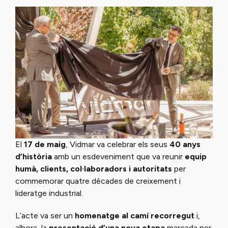
El
17 de maig
, Vidmar va celebrar els seus
40 anys
d’història
amb un esdeveniment que va reunir
equip
humà, clients, col·laboradors i autoritats
per
commemorar quatre dècades de creixement i
lideratge industrial.
L’acte va ser un
homenatge al camí recorregut
i,
alhora, la
presentació d’una nova etapa
marcada per