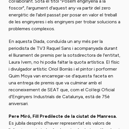
col·laborant. Sota el títol "Posem enginyeria a la
foscor", l'argument d'aquest any va partir del zero
energètic de l'abril passat per posar en valor el treball
de les enginyeres i els enginyers per trobar solucions a
problemes complexos.
En aquesta Diada, conduïda un any més per la
periodista de TV3 Raquel Sans i acompanyada durant
el lliurament de premis per la sotsdirectora de l'entitat,
Laura Ivern, no hi podia faltar la quota artística. El físic
i divulgador artístic Oriol Borràs i el pintor i porformer
Quim Moya van encarregar-se d'aquesta faceta en
una entrega de premis que va culminar amb el
reconeixement de SEAT que, com el Col·legi Oficial
d'Enginyers Industrials de Catalunya, està de 75è
aniversari.
Pere Miró, Fill Predilecte de la ciutat de Manresa.
Es jubila després d'haver representat els valors de