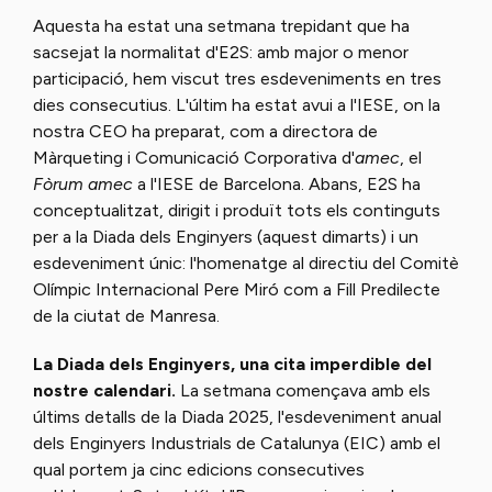
Aquesta ha estat una setmana trepidant que ha
sacsejat la normalitat d'E2S: amb major o menor
participació, hem viscut tres esdeveniments en tres
dies consecutius. L'últim ha estat avui a l'IESE, on la
nostra CEO ha preparat, com a directora de
Màrqueting i Comunicació Corporativa d'
amec
, el
Fòrum amec
a l'IESE de Barcelona. Abans, E2S ha
conceptualitzat, dirigit i produït tots els continguts
per a la Diada dels Enginyers (aquest dimarts) i un
esdeveniment únic: l'homenatge al directiu del Comitè
Olímpic Internacional Pere Miró com a Fill Predilecte
de la ciutat de Manresa.
La Diada dels Enginyers, una cita imperdible del
nostre calendari.
La setmana començava amb els
últims detalls de la Diada 2025, l'esdeveniment anual
dels Enginyers Industrials de Catalunya (EIC) amb el
qual portem ja cinc edicions consecutives