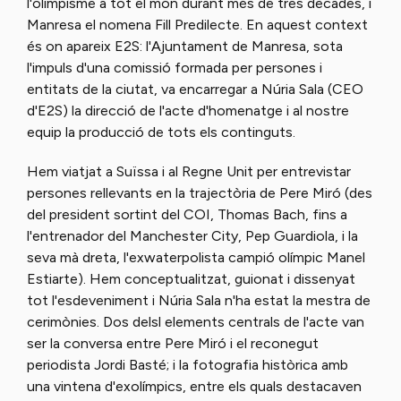
l'olimpisme a tot el món durant més de tres dècades, i
Manresa el nomena Fill Predilecte. En aquest context
és on apareix E2S: l'Ajuntament de Manresa, sota
l'impuls d'una comissió formada per persones i
entitats de la ciutat, va encarregar a Núria Sala (CEO
d'E2S) la direcció de l'acte d'homenatge i al nostre
equip la producció de tots els continguts.
Hem viatjat a Suïssa i al Regne Unit per entrevistar
persones rellevants en la trajectòria de Pere Miró (des
del president sortint del COI, Thomas Bach, fins a
l'entrenador del Manchester City, Pep Guardiola, i la
seva mà dreta, l'exwaterpolista campió olímpic Manel
Estiarte). Hem conceptualitzat, guionat i dissenyat
tot l'esdeveniment i Núria Sala n'ha estat la mestra de
cerimònies. Dos delsl elements centrals de l'acte van
ser la conversa entre Pere Miró i el reconegut
periodista Jordi Basté; i la fotografia històrica amb
una vintena d'exolímpics, entre els quals destacaven