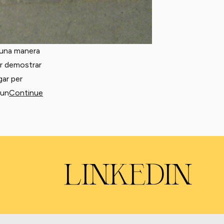
d’una manera
ar demostrar
gar per
 un
Continue
LINKEDIN