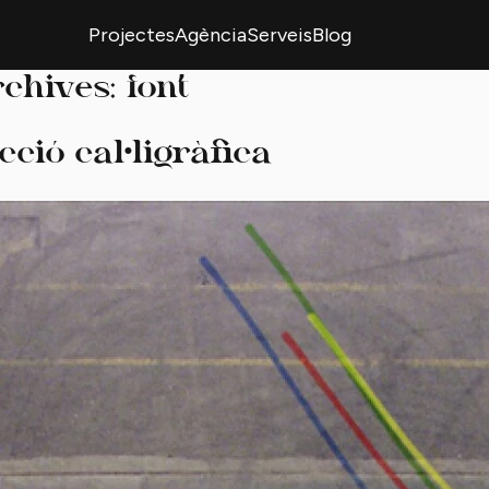
Projectes
Agència
Serveis
Blog
rchives:
font
ció cal·ligràfica