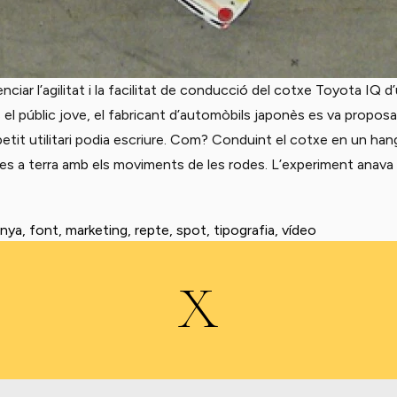
enciar l’agilitat i la facilitat de conducció del cotxe Toyota IQ 
el públic jove, el fabricant d’automòbils japonès es va propos
tit utilitari podia escriure. Com? Conduint el cotxe en un han
tres a terra amb els moviments de les rodes. L’experiment anava
cció cal·ligràfica»
nya
,
font
,
marketing
,
repte
,
spot
,
tipografia
,
vídeo
X