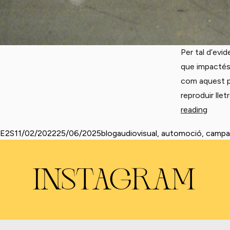
Per tal d’evid
que impactés 
com aquest pe
reproduir lle
«Condu
reading
Posted by
Posted in
Tags:
E2S
11/02/2022
25/06/2025
blog
audiovisual
,
automoció
,
campa
INSTAGRAM